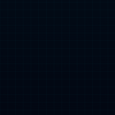
公告
书的公告
点击下载
点击下载
上一页
1
2
3
4
5
6
7
下一页
共
7
页
研发创新
智能制造
产品中心