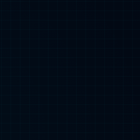
或疑问，请点击留下联系方式，