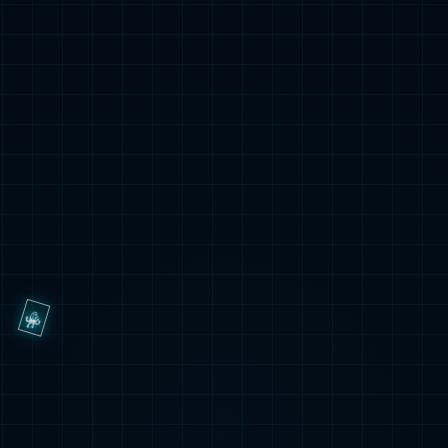
销售合作
建议咨询
0 电子邮箱：
如您有任何建议