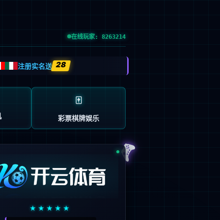
EN
系
关于我们