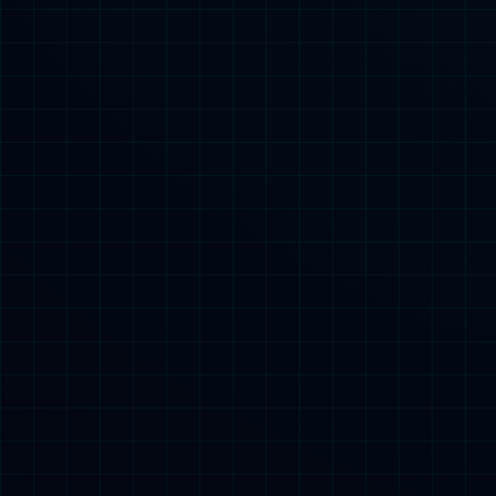
限公司
地址： 广州市黄埔区广州国际生物岛寰宇一路27号云
邮箱： yphezine@gdyph.com
联系电话： 020-28877666
服务直线：020-28877666-8308、8248